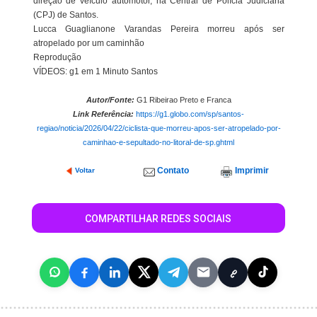
direção de veículo automotor, na Central de Polícia Judiciária
(CPJ) de Santos.
Lucca Guaglianone Varandas Pereira morreu após ser
atropelado por um caminhão
Reprodução
VÍDEOS: g1 em 1 Minuto Santos
Autor/Fonte:
G1 Ribeirao Preto e Franca
Link Referência:
https://g1.globo.com/sp/santos-
regiao/noticia/2026/04/22/ciclista-que-morreu-apos-ser-atropelado-por-
caminhao-e-sepultado-no-litoral-de-sp.ghtml
Contato
Imprimir
Voltar
COMPARTILHAR REDES SOCIAIS