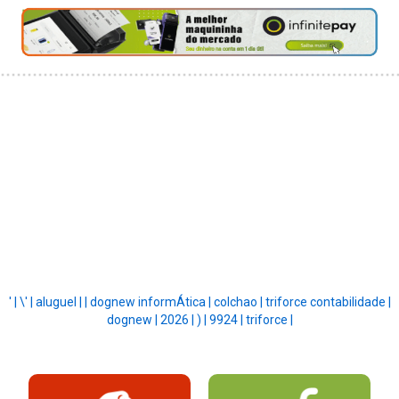
' |
\' |
aluguel |
|
dognew informÁtica |
colchao |
triforce contabilidade |
dognew |
2026 |
) |
9924 |
triforce |