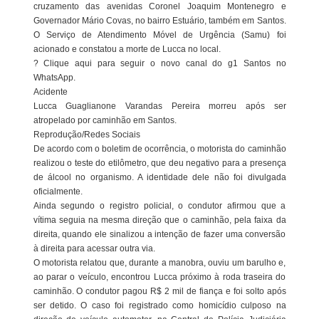
cruzamento das avenidas Coronel Joaquim Montenegro e
Governador Mário Covas, no bairro Estuário, também em Santos.
O Serviço de Atendimento Móvel de Urgência (Samu) foi
acionado e constatou a morte de Lucca no local.
? Clique aqui para seguir o novo canal do g1 Santos no
WhatsApp.
Acidente
Lucca Guaglianone Varandas Pereira morreu após ser
atropelado por caminhão em Santos.
Reprodução/Redes Sociais
De acordo com o boletim de ocorrência, o motorista do caminhão
realizou o teste do etilômetro, que deu negativo para a presença
de álcool no organismo. A identidade dele não foi divulgada
oficialmente.
Ainda segundo o registro policial, o condutor afirmou que a
vítima seguia na mesma direção que o caminhão, pela faixa da
direita, quando ele sinalizou a intenção de fazer uma conversão
à direita para acessar outra via.
O motorista relatou que, durante a manobra, ouviu um barulho e,
ao parar o veículo, encontrou Lucca próximo à roda traseira do
caminhão. O condutor pagou R$ 2 mil de fiança e foi solto após
ser detido. O caso foi registrado como homicídio culposo na