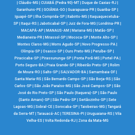
|
Cláudio-MG
|
CUIABÁ (Pedra 90)-MT
|
Duque de Caxias-RJ
|
Garanhuns-PE
|
GOIÂNIA-GO
|
Guarapuava-PR
|
Guariba-SP
|
Iguapé-SP
|
Ilha Comprida-SP
|
Itabirito-MG
|
Itaquaquecetuba-
SP
|
Itaqui-RS
|
Jaboticabal-SP
|
Juiz de Fora-MG
|
Londrina-PR
|
MACAPÁ-AP
|
MANAUS-AM
|
Mariana-MG
|
Matão-SP
|
Medianeira-PR
|
Mirassol-SP
|
Mococa-SP
|
Monte Alto-SP
|
Montes Claros-MG
|
Morro Agudo-SP
|
Novo Progresso-PA
|
Olímpia-SP
|
Osasco-SP
|
Ouro Preto-MG
|
Peruíbe-SP
|
Piracicaba-SP
|
Pirassununga-SP
|
Ponta Porã-MS
|
Portel-PA
|
Porto Seguro-BA
|
Praia Grande-SP
|
Ribeirão Preto-SP
|
Rolim
de Moura-RO
|
Salto-SP
|
SALVADOR-BA
|
Samambaia-DF
|
Santa Maria-RS
|
São Bernardo Campo-SP
|
São Borja-RS
|
São
Carlos-SP
|
São João Paraíso-MG
|
São José Campos-SP
|
São
José do Rio Preto-SP
|
São Paulo (Itaquera)-SP
|
São Paulo
(Santo Amaro)-SP
|
São Pedro-SP
|
Sertãozinho-SP
|
Sete
Lagoas-MG
|
Sobral-CE
|
Sorocaba-SP
|
Taiobeiras-MG
|
Tangará
da Serra-MT
|
Tarauacá-AC
|
TERESINA-PI
|
Uruguaiana-RS
|
Vila
Velha-ES
|
Volta Redonda-RJ
|
Zona da Mata-MG