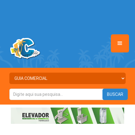
/home/maiscaraguatatuba/www/class-mb/Seguranca.Class.php
on
line
37