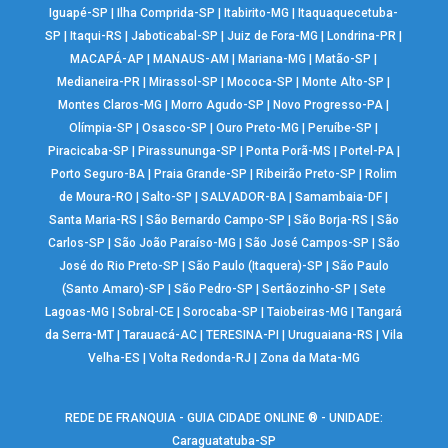
Iguapé-SP
|
Ilha Comprida-SP
|
Itabirito-MG
|
Itaquaquecetuba-
SP
|
Itaqui-RS
|
Jaboticabal-SP
|
Juiz de Fora-MG
|
Londrina-PR
|
MACAPÁ-AP
|
MANAUS-AM
|
Mariana-MG
|
Matão-SP
|
Medianeira-PR
|
Mirassol-SP
|
Mococa-SP
|
Monte Alto-SP
|
Montes Claros-MG
|
Morro Agudo-SP
|
Novo Progresso-PA
|
Olímpia-SP
|
Osasco-SP
|
Ouro Preto-MG
|
Peruíbe-SP
|
Piracicaba-SP
|
Pirassununga-SP
|
Ponta Porã-MS
|
Portel-PA
|
Porto Seguro-BA
|
Praia Grande-SP
|
Ribeirão Preto-SP
|
Rolim
de Moura-RO
|
Salto-SP
|
SALVADOR-BA
|
Samambaia-DF
|
Santa Maria-RS
|
São Bernardo Campo-SP
|
São Borja-RS
|
São
Carlos-SP
|
São João Paraíso-MG
|
São José Campos-SP
|
São
José do Rio Preto-SP
|
São Paulo (Itaquera)-SP
|
São Paulo
(Santo Amaro)-SP
|
São Pedro-SP
|
Sertãozinho-SP
|
Sete
Lagoas-MG
|
Sobral-CE
|
Sorocaba-SP
|
Taiobeiras-MG
|
Tangará
da Serra-MT
|
Tarauacá-AC
|
TERESINA-PI
|
Uruguaiana-RS
|
Vila
Velha-ES
|
Volta Redonda-RJ
|
Zona da Mata-MG
REDE DE FRANQUIA - GUIA CIDADE ONLINE ® - UNIDADE:
Caraguatatuba-SP