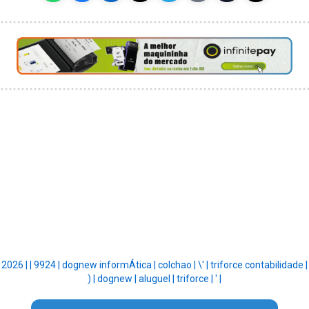
2026 |
|
9924 |
dognew informÁtica |
colchao |
\' |
triforce contabilidade |
) |
dognew |
aluguel |
triforce |
' |