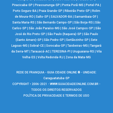
Piracicaba-SP
|
Pirassununga-SP
|
Ponta Porã-MS
|
Portel-PA
|
Porto Seguro-BA
|
Praia Grande-SP
|
Ribeirão Preto-SP
|
Rolim
de Moura-RO
|
Salto-SP
|
SALVADOR-BA
|
Samambaia-DF
|
Santa Maria-RS
|
São Bernardo Campo-SP
|
São Borja-RS
|
São
Carlos-SP
|
São João Paraíso-MG
|
São José Campos-SP
|
São
José do Rio Preto-SP
|
São Paulo (Itaquera)-SP
|
São Paulo
(Santo Amaro)-SP
|
São Pedro-SP
|
Sertãozinho-SP
|
Sete
Lagoas-MG
|
Sobral-CE
|
Sorocaba-SP
|
Taiobeiras-MG
|
Tangará
da Serra-MT
|
Tarauacá-AC
|
TERESINA-PI
|
Uruguaiana-RS
|
Vila
Velha-ES
|
Volta Redonda-RJ
|
Zona da Mata-MG
REDE DE FRANQUIA - GUIA CIDADE ONLINE ® - UNIDADE:
Caraguatatuba-SP
COPYRIGHT • 2006-2021 -
WWW.GUIACIDADEONLINE.COM.BR
-
TODOS OS DIREITOS RESERVADOS
POLÍTICA DE PRIVACIDADE E TERMOS DE USO