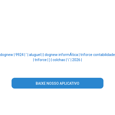
dognew |
9924 |
' |
aluguel |
|
dognew informÁtica |
triforce contabilidade
|
triforce |
) |
colchao |
\' |
2026 |
BAIXE NOSSO APLICATIVO