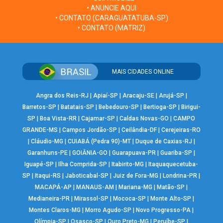
• ANUNCIE AQUI
• CONTATO (CARAGUATATUBA-SP)
• CONTATO (MATRIZ)
MAIS CIDADES ONLINE
Angra dos Reis-RJ
|
Apiaí-SP
|
Aracaju-SE
|
Arujá-SP
|
Barretos-SP
|
Batatais-SP
|
Bebedouro-SP
|
Bertioga-SP
|
Birigui-
SP
|
Boa Vista-RR
|
Cajamar-SP
|
Caldas Novas-GO
|
CAMPO
GRANDE-MS
|
Campos Jordão-SP
|
Ceilândia-DF
|
Cerejeiras-RO
|
Cláudio-MG
|
CUIABÁ (Pedra 90)-MT
|
Duque de Caxias-RJ
|
Garanhuns-PE
|
GOIÂNIA-GO
|
Guarapuava-PR
|
Guariba-SP
|
Iguapé-SP
|
Ilha Comprida-SP
|
Itabirito-MG
|
Itaquaquecetuba-
SP
|
Itaqui-RS
|
Jaboticabal-SP
|
Juiz de Fora-MG
|
Londrina-PR
|
MACAPÁ-AP
|
MANAUS-AM
|
Mariana-MG
|
Matão-SP
|
Medianeira-PR
|
Mirassol-SP
|
Mococa-SP
|
Monte Alto-SP
|
Montes Claros-MG
|
Morro Agudo-SP
|
Novo Progresso-PA
|
Olímpia-SP
|
Osasco-SP
|
Ouro Preto-MG
|
Peruíbe-SP
|