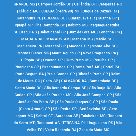
GRANDE-MS
|
Campos Jordão-SP
|
Ceilândia-DF
|
Cerejeiras-RO
|
Cláudio-MG
|
CUIABÁ (Pedra 90)-MT
|
Duque de Caxias-RJ
|
Garanhuns-PE
|
GOIÂNIA-GO
|
Guarapuava-PR
|
Guariba-SP
|
Iguapé-SP
|
Ilha Comprida-SP
|
Itabirito-MG
|
Itaquaquecetuba-
SP
|
Itaqui-RS
|
Jaboticabal-SP
|
Juiz de Fora-MG
|
Londrina-PR
|
MACAPÁ-AP
|
MANAUS-AM
|
Mariana-MG
|
Matão-SP
|
Medianeira-PR
|
Mirassol-SP
|
Mococa-SP
|
Monte Alto-SP
|
Montes Claros-MG
|
Morro Agudo-SP
|
Novo Progresso-PA
|
Olímpia-SP
|
Osasco-SP
|
Ouro Preto-MG
|
Peruíbe-SP
|
Piracicaba-SP
|
Pirassununga-SP
|
Ponta Porã-MS
|
Portel-PA
|
Porto Seguro-BA
|
Praia Grande-SP
|
Ribeirão Preto-SP
|
Rolim
de Moura-RO
|
Salto-SP
|
SALVADOR-BA
|
Samambaia-DF
|
Santa Maria-RS
|
São Bernardo Campo-SP
|
São Borja-RS
|
São
Carlos-SP
|
São João Paraíso-MG
|
São José Campos-SP
|
São
José do Rio Preto-SP
|
São Paulo (Itaquera)-SP
|
São Paulo
(Santo Amaro)-SP
|
São Pedro-SP
|
Sertãozinho-SP
|
Sete
Lagoas-MG
|
Sobral-CE
|
Sorocaba-SP
|
Taiobeiras-MG
|
Tangará
da Serra-MT
|
Tarauacá-AC
|
TERESINA-PI
|
Uruguaiana-RS
|
Vila
Velha-ES
|
Volta Redonda-RJ
|
Zona da Mata-MG