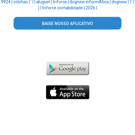
9924 |
colchao |
' |
|
aluguel |
triforce |
dognew informÁtica |
dognew |
\' |
) |
triforce contabilidade |
2026 |
BAIXE NOSSO APLICATIVO