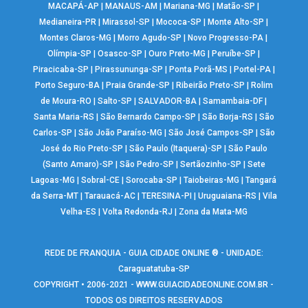
MACAPÁ-AP
|
MANAUS-AM
|
Mariana-MG
|
Matão-SP
|
Medianeira-PR
|
Mirassol-SP
|
Mococa-SP
|
Monte Alto-SP
|
Montes Claros-MG
|
Morro Agudo-SP
|
Novo Progresso-PA
|
Olímpia-SP
|
Osasco-SP
|
Ouro Preto-MG
|
Peruíbe-SP
|
Piracicaba-SP
|
Pirassununga-SP
|
Ponta Porã-MS
|
Portel-PA
|
Porto Seguro-BA
|
Praia Grande-SP
|
Ribeirão Preto-SP
|
Rolim
de Moura-RO
|
Salto-SP
|
SALVADOR-BA
|
Samambaia-DF
|
Santa Maria-RS
|
São Bernardo Campo-SP
|
São Borja-RS
|
São
Carlos-SP
|
São João Paraíso-MG
|
São José Campos-SP
|
São
José do Rio Preto-SP
|
São Paulo (Itaquera)-SP
|
São Paulo
(Santo Amaro)-SP
|
São Pedro-SP
|
Sertãozinho-SP
|
Sete
Lagoas-MG
|
Sobral-CE
|
Sorocaba-SP
|
Taiobeiras-MG
|
Tangará
da Serra-MT
|
Tarauacá-AC
|
TERESINA-PI
|
Uruguaiana-RS
|
Vila
Velha-ES
|
Volta Redonda-RJ
|
Zona da Mata-MG
REDE DE FRANQUIA - GUIA CIDADE ONLINE ® - UNIDADE:
Caraguatatuba-SP
COPYRIGHT • 2006-2021 -
WWW.GUIACIDADEONLINE.COM.BR
-
TODOS OS DIREITOS RESERVADOS