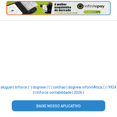
aluguel |
triforce |
' |
dognew |
\' |
colchao |
dognew informÁtica |
) |
9924
|
|
triforce contabilidade |
2026 |
BAIXE NOSSO APLICATIVO