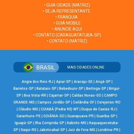
• GUIA CIDADE (MATRIZ)
• SEJA REPRESENTANTE
• FRANQUIA
• GUIA MOBILE
• ANUNCIE AQUI
• CONTATO (CARAGUATATUBA-SP)
• CONTATO (MATRIZ)
MAIS CIDADES ONLINE
Angra dos Reis-RJ
|
Apiaí-SP
|
Aracaju-SE
|
Arujá-SP
|
Barretos-SP
|
Batatais-SP
|
Bebedouro-SP
|
Bertioga-SP
|
Birigui-
SP
|
Boa Vista-RR
|
Cajamar-SP
|
Caldas Novas-GO
|
CAMPO
GRANDE-MS
|
Campos Jordão-SP
|
Ceilândia-DF
|
Cerejeiras-RO
|
Cláudio-MG
|
CUIABÁ (Pedra 90)-MT
|
Duque de Caxias-RJ
|
Garanhuns-PE
|
GOIÂNIA-GO
|
Guarapuava-PR
|
Guariba-SP
|
Iguapé-SP
|
Ilha Comprida-SP
|
Itabirito-MG
|
Itaquaquecetuba-
SP
|
Itaqui-RS
|
Jaboticabal-SP
|
Juiz de Fora-MG
|
Londrina-PR
|