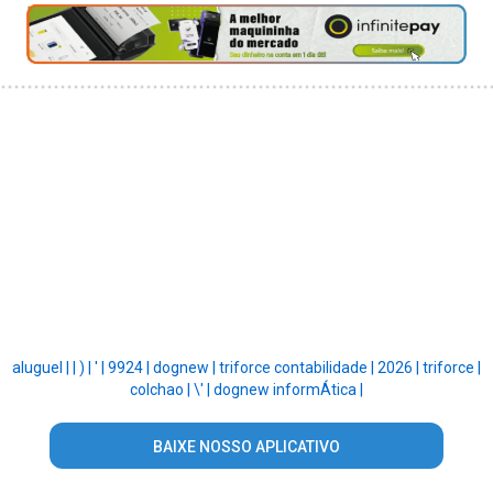
aluguel |
|
) |
' |
9924 |
dognew |
triforce contabilidade |
2026 |
triforce |
colchao |
\' |
dognew informÁtica |
BAIXE NOSSO APLICATIVO