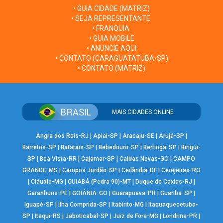
• GUIA CIDADE (MATRIZ)
• SEJA REPRESENTANTE
• FRANQUIA
• GUIA MOBILE
• ANUNCIE AQUI
• CONTATO (CARAGUATATUBA-SP)
• CONTATO (MATRIZ)
MAIS CIDADES ONLINE
Angra dos Reis-RJ
|
Apiaí-SP
|
Aracaju-SE
|
Arujá-SP
|
Barretos-SP
|
Batatais-SP
|
Bebedouro-SP
|
Bertioga-SP
|
Birigui-
SP
|
Boa Vista-RR
|
Cajamar-SP
|
Caldas Novas-GO
|
CAMPO
GRANDE-MS
|
Campos Jordão-SP
|
Ceilândia-DF
|
Cerejeiras-RO
|
Cláudio-MG
|
CUIABÁ (Pedra 90)-MT
|
Duque de Caxias-RJ
|
Garanhuns-PE
|
GOIÂNIA-GO
|
Guarapuava-PR
|
Guariba-SP
|
Iguapé-SP
|
Ilha Comprida-SP
|
Itabirito-MG
|
Itaquaquecetuba-
SP
|
Itaqui-RS
|
Jaboticabal-SP
|
Juiz de Fora-MG
|
Londrina-PR
|