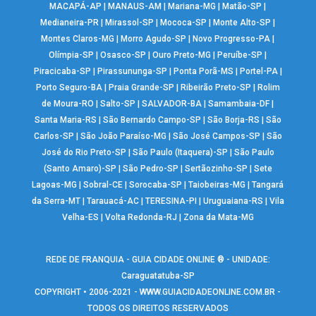
MACAPÁ-AP
|
MANAUS-AM
|
Mariana-MG
|
Matão-SP
|
Medianeira-PR
|
Mirassol-SP
|
Mococa-SP
|
Monte Alto-SP
|
Montes Claros-MG
|
Morro Agudo-SP
|
Novo Progresso-PA
|
Olímpia-SP
|
Osasco-SP
|
Ouro Preto-MG
|
Peruíbe-SP
|
Piracicaba-SP
|
Pirassununga-SP
|
Ponta Porã-MS
|
Portel-PA
|
Porto Seguro-BA
|
Praia Grande-SP
|
Ribeirão Preto-SP
|
Rolim
de Moura-RO
|
Salto-SP
|
SALVADOR-BA
|
Samambaia-DF
|
Santa Maria-RS
|
São Bernardo Campo-SP
|
São Borja-RS
|
São
Carlos-SP
|
São João Paraíso-MG
|
São José Campos-SP
|
São
José do Rio Preto-SP
|
São Paulo (Itaquera)-SP
|
São Paulo
(Santo Amaro)-SP
|
São Pedro-SP
|
Sertãozinho-SP
|
Sete
Lagoas-MG
|
Sobral-CE
|
Sorocaba-SP
|
Taiobeiras-MG
|
Tangará
da Serra-MT
|
Tarauacá-AC
|
TERESINA-PI
|
Uruguaiana-RS
|
Vila
Velha-ES
|
Volta Redonda-RJ
|
Zona da Mata-MG
REDE DE FRANQUIA - GUIA CIDADE ONLINE ® - UNIDADE:
Caraguatatuba-SP
COPYRIGHT • 2006-2021 -
WWW.GUIACIDADEONLINE.COM.BR
-
TODOS OS DIREITOS RESERVADOS