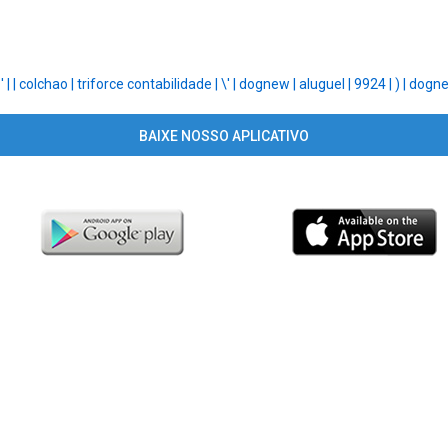
|
' |
|
colchao |
triforce contabilidade |
\' |
dognew |
aluguel |
9924 |
) |
dogne
BAIXE NOSSO APLICATIVO