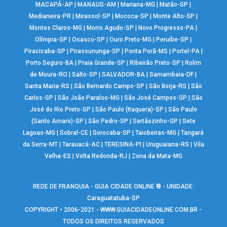
MACAPÁ-AP
|
MANAUS-AM
|
Mariana-MG
|
Matão-SP
|
Medianeira-PR
|
Mirassol-SP
|
Mococa-SP
|
Monte Alto-SP
|
Montes Claros-MG
|
Morro Agudo-SP
|
Novo Progresso-PA
|
Olímpia-SP
|
Osasco-SP
|
Ouro Preto-MG
|
Peruíbe-SP
|
Piracicaba-SP
|
Pirassununga-SP
|
Ponta Porã-MS
|
Portel-PA
|
Porto Seguro-BA
|
Praia Grande-SP
|
Ribeirão Preto-SP
|
Rolim
de Moura-RO
|
Salto-SP
|
SALVADOR-BA
|
Samambaia-DF
|
Santa Maria-RS
|
São Bernardo Campo-SP
|
São Borja-RS
|
São
Carlos-SP
|
São João Paraíso-MG
|
São José Campos-SP
|
São
José do Rio Preto-SP
|
São Paulo (Itaquera)-SP
|
São Paulo
(Santo Amaro)-SP
|
São Pedro-SP
|
Sertãozinho-SP
|
Sete
Lagoas-MG
|
Sobral-CE
|
Sorocaba-SP
|
Taiobeiras-MG
|
Tangará
da Serra-MT
|
Tarauacá-AC
|
TERESINA-PI
|
Uruguaiana-RS
|
Vila
Velha-ES
|
Volta Redonda-RJ
|
Zona da Mata-MG
REDE DE FRANQUIA - GUIA CIDADE ONLINE ® - UNIDADE:
Caraguatatuba-SP
COPYRIGHT • 2006-2021 -
WWW.GUIACIDADEONLINE.COM.BR
-
TODOS OS DIREITOS RESERVADOS