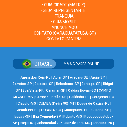
• GUIA CIDADE (MATRIZ)
• SEJA REPRESENTANTE
• FRANQUIA
• GUIA MOBILE
• ANUNCIE AQUI
• CONTATO (CARAGUATATUBA-SP)
• CONTATO (MATRIZ)
MAIS CIDADES ONLINE
Angra dos Reis-RJ
|
Apiaí-SP
|
Aracaju-SE
|
Arujá-SP
|
Barretos-SP
|
Batatais-SP
|
Bebedouro-SP
|
Bertioga-SP
|
Birigui-
SP
|
Boa Vista-RR
|
Cajamar-SP
|
Caldas Novas-GO
|
CAMPO
GRANDE-MS
|
Campos Jordão-SP
|
Ceilândia-DF
|
Cerejeiras-RO
|
Cláudio-MG
|
CUIABÁ (Pedra 90)-MT
|
Duque de Caxias-RJ
|
Garanhuns-PE
|
GOIÂNIA-GO
|
Guarapuava-PR
|
Guariba-SP
|
Iguapé-SP
|
Ilha Comprida-SP
|
Itabirito-MG
|
Itaquaquecetuba-
SP
|
Itaqui-RS
|
Jaboticabal-SP
|
Juiz de Fora-MG
|
Londrina-PR
|