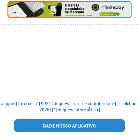
aluguel |
triforce |
\' |
9924 |
dognew |
triforce contabilidade |
) |
colchao |
2026 |
|
' |
dognew informÁtica |
BAIXE NOSSO APLICATIVO