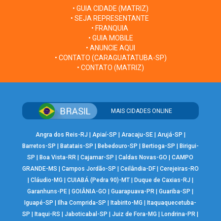
• GUIA CIDADE (MATRIZ)
• SEJA REPRESENTANTE
• FRANQUIA
• GUIA MOBILE
• ANUNCIE AQUI
• CONTATO (CARAGUATATUBA-SP)
• CONTATO (MATRIZ)
MAIS CIDADES ONLINE
Angra dos Reis-RJ
|
Apiaí-SP
|
Aracaju-SE
|
Arujá-SP
|
Barretos-SP
|
Batatais-SP
|
Bebedouro-SP
|
Bertioga-SP
|
Birigui-
SP
|
Boa Vista-RR
|
Cajamar-SP
|
Caldas Novas-GO
|
CAMPO
GRANDE-MS
|
Campos Jordão-SP
|
Ceilândia-DF
|
Cerejeiras-RO
|
Cláudio-MG
|
CUIABÁ (Pedra 90)-MT
|
Duque de Caxias-RJ
|
Garanhuns-PE
|
GOIÂNIA-GO
|
Guarapuava-PR
|
Guariba-SP
|
Iguapé-SP
|
Ilha Comprida-SP
|
Itabirito-MG
|
Itaquaquecetuba-
SP
|
Itaqui-RS
|
Jaboticabal-SP
|
Juiz de Fora-MG
|
Londrina-PR
|