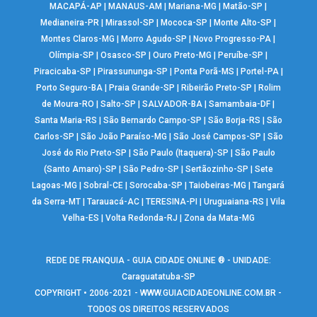
MACAPÁ-AP
|
MANAUS-AM
|
Mariana-MG
|
Matão-SP
|
Medianeira-PR
|
Mirassol-SP
|
Mococa-SP
|
Monte Alto-SP
|
Montes Claros-MG
|
Morro Agudo-SP
|
Novo Progresso-PA
|
Olímpia-SP
|
Osasco-SP
|
Ouro Preto-MG
|
Peruíbe-SP
|
Piracicaba-SP
|
Pirassununga-SP
|
Ponta Porã-MS
|
Portel-PA
|
Porto Seguro-BA
|
Praia Grande-SP
|
Ribeirão Preto-SP
|
Rolim
de Moura-RO
|
Salto-SP
|
SALVADOR-BA
|
Samambaia-DF
|
Santa Maria-RS
|
São Bernardo Campo-SP
|
São Borja-RS
|
São
Carlos-SP
|
São João Paraíso-MG
|
São José Campos-SP
|
São
José do Rio Preto-SP
|
São Paulo (Itaquera)-SP
|
São Paulo
(Santo Amaro)-SP
|
São Pedro-SP
|
Sertãozinho-SP
|
Sete
Lagoas-MG
|
Sobral-CE
|
Sorocaba-SP
|
Taiobeiras-MG
|
Tangará
da Serra-MT
|
Tarauacá-AC
|
TERESINA-PI
|
Uruguaiana-RS
|
Vila
Velha-ES
|
Volta Redonda-RJ
|
Zona da Mata-MG
REDE DE FRANQUIA - GUIA CIDADE ONLINE ® - UNIDADE:
Caraguatatuba-SP
COPYRIGHT • 2006-2021 -
WWW.GUIACIDADEONLINE.COM.BR
-
TODOS OS DIREITOS RESERVADOS