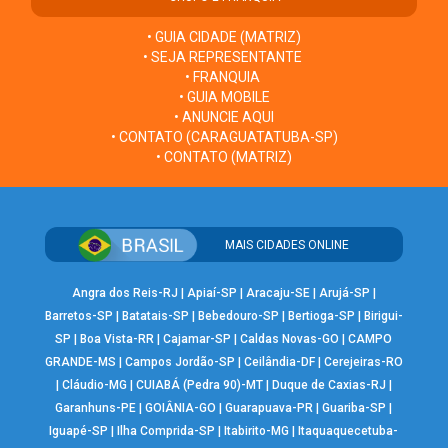
• GUIA CIDADE (MATRIZ)
• SEJA REPRESENTANTE
• FRANQUIA
• GUIA MOBILE
• ANUNCIE AQUI
• CONTATO (CARAGUATATUBA-SP)
• CONTATO (MATRIZ)
MAIS CIDADES ONLINE
Angra dos Reis-RJ
|
Apiaí-SP
|
Aracaju-SE
|
Arujá-SP
|
Barretos-SP
|
Batatais-SP
|
Bebedouro-SP
|
Bertioga-SP
|
Birigui-
SP
|
Boa Vista-RR
|
Cajamar-SP
|
Caldas Novas-GO
|
CAMPO
GRANDE-MS
|
Campos Jordão-SP
|
Ceilândia-DF
|
Cerejeiras-RO
|
Cláudio-MG
|
CUIABÁ (Pedra 90)-MT
|
Duque de Caxias-RJ
|
Garanhuns-PE
|
GOIÂNIA-GO
|
Guarapuava-PR
|
Guariba-SP
|
Iguapé-SP
|
Ilha Comprida-SP
|
Itabirito-MG
|
Itaquaquecetuba-