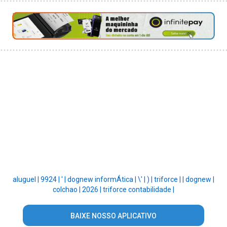
aluguel |
9924 |
' |
dognew informÁtica |
\' |
) |
triforce |
|
dognew |
colchao |
2026 |
triforce contabilidade |
BAIXE NOSSO APLICATIVO