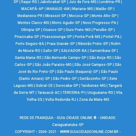
SP
|
Itaqui-RS
|
Jaboticabal-SP
|
Juiz de Fora-MG
|
Londrina-PR
|
MACAPÁ-AP
|
MANAUS-AM
|
Mariana-MG
|
Matão-SP
|
Medianeira-PR
|
Mirassol-SP
|
Mococa-SP
|
Monte Alto-SP
|
Montes Claros-MG
|
Morro Agudo-SP
|
Novo Progresso-PA
|
Olímpia-SP
|
Osasco-SP
|
Ouro Preto-MG
|
Peruíbe-SP
|
Piracicaba-SP
|
Pirassununga-SP
|
Ponta Porã-MS
|
Portel-PA
|
Porto Seguro-BA
|
Praia Grande-SP
|
Ribeirão Preto-SP
|
Rolim
de Moura-RO
|
Salto-SP
|
SALVADOR-BA
|
Samambaia-DF
|
Santa Maria-RS
|
São Bernardo Campo-SP
|
São Borja-RS
|
São
Carlos-SP
|
São João Paraíso-MG
|
São José Campos-SP
|
São
José do Rio Preto-SP
|
São Paulo (Itaquera)-SP
|
São Paulo
(Santo Amaro)-SP
|
São Pedro-SP
|
Sertãozinho-SP
|
Sete
Lagoas-MG
|
Sobral-CE
|
Sorocaba-SP
|
Taiobeiras-MG
|
Tangará
da Serra-MT
|
Tarauacá-AC
|
TERESINA-PI
|
Uruguaiana-RS
|
Vila
Velha-ES
|
Volta Redonda-RJ
|
Zona da Mata-MG
REDE DE FRANQUIA - GUIA CIDADE ONLINE ® - UNIDADE:
Caraguatatuba-SP
COPYRIGHT • 2006-2021 -
WWW.GUIACIDADEONLINE.COM.BR
-