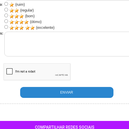
o
:
(ruim)
(regular)
(bom)
(ótimo)
(excelente)
s:
COMPARTILHAR REDES SOCIAIS