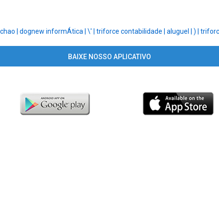
lchao |
dognew informÁtica |
\' |
triforce contabilidade |
aluguel |
) |
trifor
BAIXE NOSSO APLICATIVO