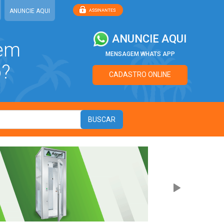
ANUNCIE AQUI
ANUNCIE AQUI
 em
MENSAGEM WHATS APP
o?
CADASTRO ONLINE