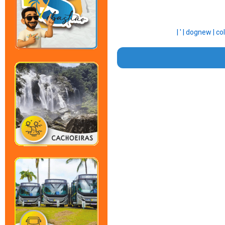
|
' |
dognew |
co