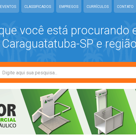
EVENTOS
CLASSIFICADOS
EMPREGOS
CURRÍCULOS
CONTATO
que você está procurando
araguatatuba-SP e regiã