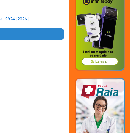
ce |
9924 |
2026 |