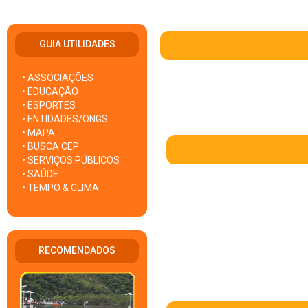
GUIA UTILIDADES
• ASSOCIAÇÕES
• EDUCAÇÃO
• ESPORTES
• ENTIDADES/ONGS
• MAPA
• BUSCA CEP
• SERVIÇOS PÚBLICOS
• SAÚDE
• TEMPO & CLIMA
RECOMENDADOS