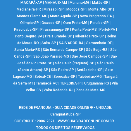
MACAPÁ-AP
|
MANAUS-AM
|
Mariana-MG
|
Matão-SP
|
Medianeira-PR
|
Mirassol-SP
|
Mococa-SP
|
Monte Alto-SP
|
Montes Claros-MG
|
Morro Agudo-SP
|
Novo Progresso-PA
|
Olímpia-SP
|
Osasco-SP
|
Ouro Preto-MG
|
Peruíbe-SP
|
Piracicaba-SP
|
Pirassununga-SP
|
Ponta Porã-MS
|
Portel-PA
|
Porto Seguro-BA
|
Praia Grande-SP
|
Ribeirão Preto-SP
|
Rolim
de Moura-RO
|
Salto-SP
|
SALVADOR-BA
|
Samambaia-DF
|
Santa Maria-RS
|
São Bernardo Campo-SP
|
São Borja-RS
|
São
Carlos-SP
|
São João Paraíso-MG
|
São José Campos-SP
|
São
José do Rio Preto-SP
|
São Paulo (Itaquera)-SP
|
São Paulo
(Santo Amaro)-SP
|
São Pedro-SP
|
Sertãozinho-SP
|
Sete
Lagoas-MG
|
Sobral-CE
|
Sorocaba-SP
|
Taiobeiras-MG
|
Tangará
da Serra-MT
|
Tarauacá-AC
|
TERESINA-PI
|
Uruguaiana-RS
|
Vila
Velha-ES
|
Volta Redonda-RJ
|
Zona da Mata-MG
REDE DE FRANQUIA - GUIA CIDADE ONLINE ® - UNIDADE:
Caraguatatuba-SP
COPYRIGHT • 2006-2021 -
WWW.GUIACIDADEONLINE.COM.BR
-
TODOS OS DIREITOS RESERVADOS