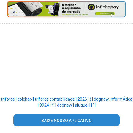
triforce |
colchao |
triforce contabilidade |
2026 |
) |
dognew informÁtica
|
9924 |
\' |
dognew |
aluguel |
|
' |
BAIXE NOSSO APLICATIVO