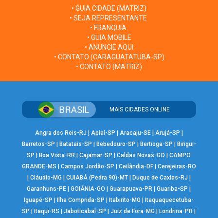
• GUIA CIDADE (MATRIZ)
• SEJA REPRESENTANTE
• FRANQUIA
• GUIA MOBILE
• ANUNCIE AQUI
• CONTATO (CARAGUATATUBA-SP)
• CONTATO (MATRIZ)
MAIS CIDADES ONLINE
Angra dos Reis-RJ
|
Apiaí-SP
|
Aracaju-SE
|
Arujá-SP
|
Barretos-SP
|
Batatais-SP
|
Bebedouro-SP
|
Bertioga-SP
|
Birigui-
SP
|
Boa Vista-RR
|
Cajamar-SP
|
Caldas Novas-GO
|
CAMPO
GRANDE-MS
|
Campos Jordão-SP
|
Ceilândia-DF
|
Cerejeiras-RO
|
Cláudio-MG
|
CUIABÁ (Pedra 90)-MT
|
Duque de Caxias-RJ
|
Garanhuns-PE
|
GOIÂNIA-GO
|
Guarapuava-PR
|
Guariba-SP
|
Iguapé-SP
|
Ilha Comprida-SP
|
Itabirito-MG
|
Itaquaquecetuba-
SP
|
Itaqui-RS
|
Jaboticabal-SP
|
Juiz de Fora-MG
|
Londrina-PR
|