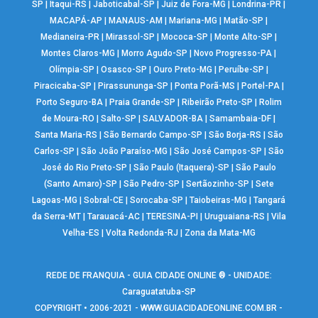
SP
|
Itaqui-RS
|
Jaboticabal-SP
|
Juiz de Fora-MG
|
Londrina-PR
|
MACAPÁ-AP
|
MANAUS-AM
|
Mariana-MG
|
Matão-SP
|
Medianeira-PR
|
Mirassol-SP
|
Mococa-SP
|
Monte Alto-SP
|
Montes Claros-MG
|
Morro Agudo-SP
|
Novo Progresso-PA
|
Olímpia-SP
|
Osasco-SP
|
Ouro Preto-MG
|
Peruíbe-SP
|
Piracicaba-SP
|
Pirassununga-SP
|
Ponta Porã-MS
|
Portel-PA
|
Porto Seguro-BA
|
Praia Grande-SP
|
Ribeirão Preto-SP
|
Rolim
de Moura-RO
|
Salto-SP
|
SALVADOR-BA
|
Samambaia-DF
|
Santa Maria-RS
|
São Bernardo Campo-SP
|
São Borja-RS
|
São
Carlos-SP
|
São João Paraíso-MG
|
São José Campos-SP
|
São
José do Rio Preto-SP
|
São Paulo (Itaquera)-SP
|
São Paulo
(Santo Amaro)-SP
|
São Pedro-SP
|
Sertãozinho-SP
|
Sete
Lagoas-MG
|
Sobral-CE
|
Sorocaba-SP
|
Taiobeiras-MG
|
Tangará
da Serra-MT
|
Tarauacá-AC
|
TERESINA-PI
|
Uruguaiana-RS
|
Vila
Velha-ES
|
Volta Redonda-RJ
|
Zona da Mata-MG
REDE DE FRANQUIA - GUIA CIDADE ONLINE ® - UNIDADE:
Caraguatatuba-SP
COPYRIGHT • 2006-2021 -
WWW.GUIACIDADEONLINE.COM.BR
-