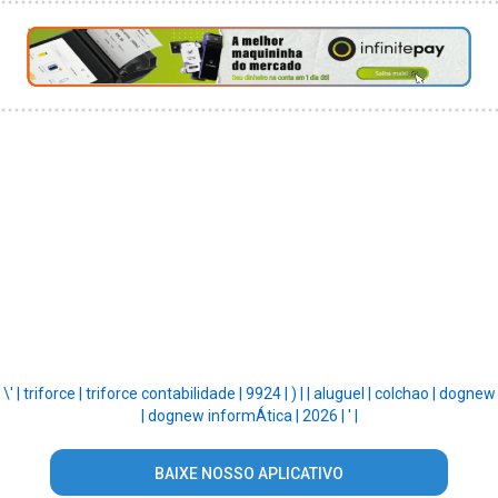
\' |
triforce |
triforce contabilidade |
9924 |
) |
|
aluguel |
colchao |
dognew
|
dognew informÁtica |
2026 |
' |
BAIXE NOSSO APLICATIVO