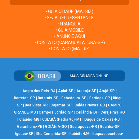
• GUIA CIDADE (MATRIZ)
• SEJA REPRESENTANTE
• FRANQUIA
• GUIA MOBILE
• ANUNCIE AQUI
• CONTATO (CARAGUATATUBA-SP)
• CONTATO (MATRIZ)
MAIS CIDADES ONLINE
Angra dos Reis-RJ
|
Apiaí-SP
|
Aracaju-SE
|
Arujá-SP
|
Barretos-SP
|
Batatais-SP
|
Bebedouro-SP
|
Bertioga-SP
|
Birigui-
SP
|
Boa Vista-RR
|
Cajamar-SP
|
Caldas Novas-GO
|
CAMPO
GRANDE-MS
|
Campos Jordão-SP
|
Ceilândia-DF
|
Cerejeiras-RO
|
Cláudio-MG
|
CUIABÁ (Pedra 90)-MT
|
Duque de Caxias-RJ
|
Garanhuns-PE
|
GOIÂNIA-GO
|
Guarapuava-PR
|
Guariba-SP
|
Iguapé-SP
|
Ilha Comprida-SP
|
Itabirito-MG
|
Itaquaquecetuba-