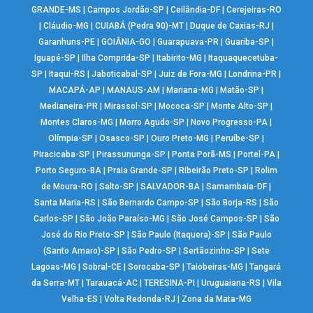
GRANDE-MS
|
Campos Jordão-SP
|
Ceilândia-DF
|
Cerejeiras-RO
|
Cláudio-MG
|
CUIABÁ (Pedra 90)-MT
|
Duque de Caxias-RJ
|
Garanhuns-PE
|
GOIÂNIA-GO
|
Guarapuava-PR
|
Guariba-SP
|
Iguapé-SP
|
Ilha Comprida-SP
|
Itabirito-MG
|
Itaquaquecetuba-
SP
|
Itaqui-RS
|
Jaboticabal-SP
|
Juiz de Fora-MG
|
Londrina-PR
|
MACAPÁ-AP
|
MANAUS-AM
|
Mariana-MG
|
Matão-SP
|
Medianeira-PR
|
Mirassol-SP
|
Mococa-SP
|
Monte Alto-SP
|
Montes Claros-MG
|
Morro Agudo-SP
|
Novo Progresso-PA
|
Olímpia-SP
|
Osasco-SP
|
Ouro Preto-MG
|
Peruíbe-SP
|
Piracicaba-SP
|
Pirassununga-SP
|
Ponta Porã-MS
|
Portel-PA
|
Porto Seguro-BA
|
Praia Grande-SP
|
Ribeirão Preto-SP
|
Rolim
de Moura-RO
|
Salto-SP
|
SALVADOR-BA
|
Samambaia-DF
|
Santa Maria-RS
|
São Bernardo Campo-SP
|
São Borja-RS
|
São
Carlos-SP
|
São João Paraíso-MG
|
São José Campos-SP
|
São
José do Rio Preto-SP
|
São Paulo (Itaquera)-SP
|
São Paulo
(Santo Amaro)-SP
|
São Pedro-SP
|
Sertãozinho-SP
|
Sete
Lagoas-MG
|
Sobral-CE
|
Sorocaba-SP
|
Taiobeiras-MG
|
Tangará
da Serra-MT
|
Tarauacá-AC
|
TERESINA-PI
|
Uruguaiana-RS
|
Vila
Velha-ES
|
Volta Redonda-RJ
|
Zona da Mata-MG