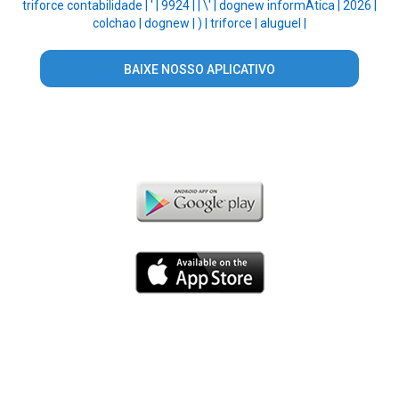
triforce contabilidade |
' |
9924 |
|
\' |
dognew informÁtica |
2026 |
colchao |
dognew |
) |
triforce |
aluguel |
BAIXE NOSSO APLICATIVO